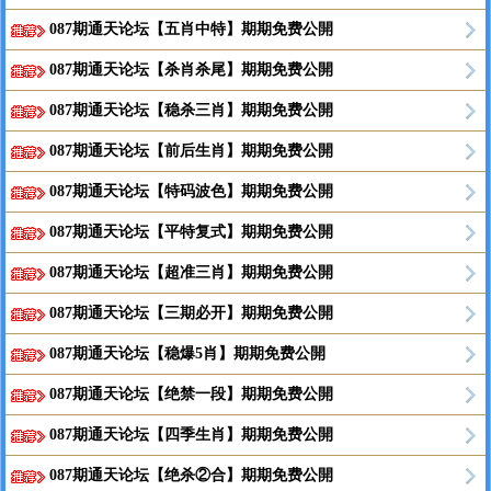
087期通天论坛【五肖中特】期期免费公開
087期通天论坛【杀肖杀尾】期期免费公開
087期通天论坛【稳杀三肖】期期免费公開
087期通天论坛【前后生肖】期期免费公開
087期通天论坛【特码波色】期期免费公開
087期通天论坛【平特复式】期期免费公開
087期通天论坛【超准三肖】期期免费公開
087期通天论坛【三期必开】期期免费公開
087期通天论坛【稳爆5肖】期期免费公開
087期通天论坛【绝禁一段】期期免费公開
087期通天论坛【四季生肖】期期免费公開
087期通天论坛【绝杀②合】期期免费公開