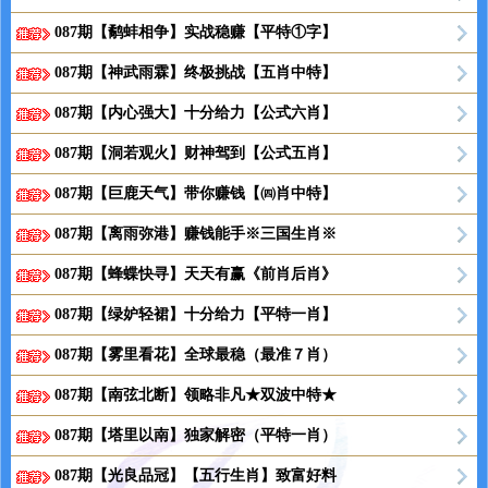
087期【鹬蚌相争】实战稳赚【平特①字】
087期【神武雨霖】终极挑战【五肖中特】
087期【内心强大】十分给力【公式六肖】
087期【洞若观火】财神驾到【公式五肖】
087期【巨鹿天气】带你赚钱【㈣肖中特】
087期【离雨弥港】赚钱能手※三国生肖※
087期【蜂蝶快寻】天天有赢《前肖后肖》
087期【绿妒轻裙】十分给力【平特一肖】
087期【雾里看花】全球最稳（最准７肖）
087期【南弦北断】领略非凡★双波中特★
087期【塔里以南】独家解密（平特一肖）
087期【光良品冠】【五行生肖】致富好料