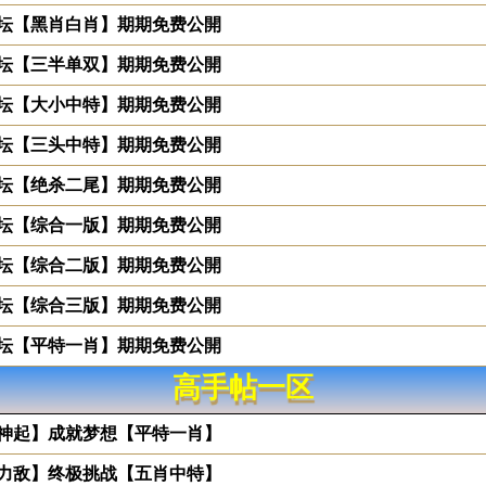
论坛【黑肖白肖】期期免费公開
论坛【三半单双】期期免费公開
论坛【大小中特】期期免费公開
论坛【三头中特】期期免费公開
论坛【绝杀二尾】期期免费公開
论坛【综合一版】期期免费公開
论坛【综合二版】期期免费公開
论坛【综合三版】期期免费公開
论坛【平特一肖】期期免费公開
高手帖一区
方神起】成就梦想【平特一肖】
均力敌】终极挑战【五肖中特】