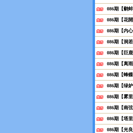
086期【
086期【
086期【
086期【
086期【
086期【
086期【
086期【
086期【
086期【
086期【
086期【