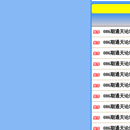
086期通天
086期通天
086期通天
086期通天
086期通天
086期通天
086期通天
086期通天
086期通天
086期通天