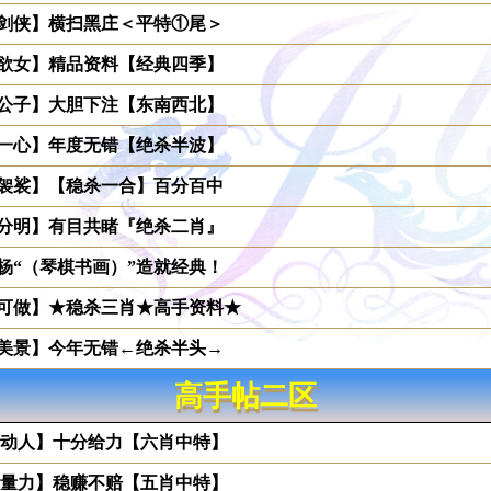
魅剑侠】横扫黑庄＜平特①尾＞
纯欲女】精品资料【经典四季】
翩公子】大胆下注【东南西北】
众一心】年度无错【绝杀半波】
棉袈裟】【稳杀一合】百分百中
罚分明】有目共睹『绝杀二肖』
穿杨“（琴棋书画）”造就经典！
事可做】★稳杀三肖★高手资料★
辰美景】今年无错←绝杀半头→
高手帖二区
美艳动人】十分给力【六肖中特】
不自量力】稳赚不赔【五肖中特】