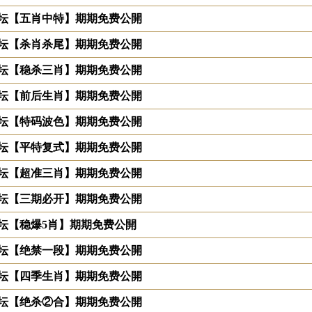
论坛【五肖中特】期期免费公開
论坛【杀肖杀尾】期期免费公開
论坛【稳杀三肖】期期免费公開
论坛【前后生肖】期期免费公開
论坛【特码波色】期期免费公開
论坛【平特复式】期期免费公開
论坛【超准三肖】期期免费公開
论坛【三期必开】期期免费公開
论坛【稳爆5肖】期期免费公開
论坛【绝禁一段】期期免费公開
论坛【四季生肖】期期免费公開
论坛【绝杀②合】期期免费公開