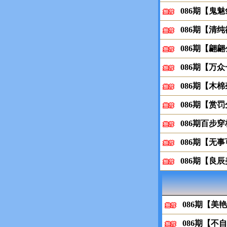
086期【鬼
086期【清
086期【翩
086期【万
086期【木
086期【赏
086期百步
086期【无
086期【良
086期【
086期【