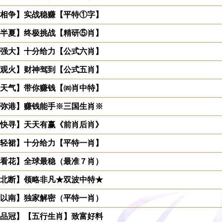
鹬蚌相争】实战稳赚【平特①字】
花開半夏】终极挑战【精研⑤肖】
内心强大】十分给力【公式六肖】
洞若观火】财神驾到【公式五肖】
巨鹿天气】带你赚钱【㈣肖中特】
离雨弥港】赚钱能手※三国生肖※
蜂蝶快寻】天天有赢《前肖后肖》
绿妒轻裙】十分给力【平特一肖】
雾里看花】全球最稳（最准７肖）
南弦北断】领略非凡★双波中特★
塔里以南】独家解密（平特一肖）
光良品冠】【五行生肖】致富好料