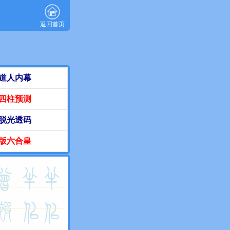
返回首页
道人内幕
四柱预测
脱光透码
版六合皇