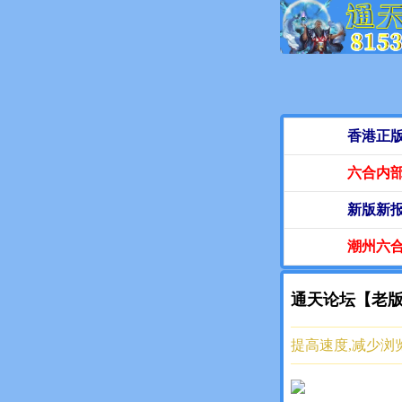
香港正
六合内
新版新
潮州六
通天论坛【老
提高速度,减少浏