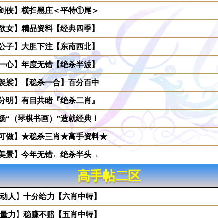
魅剑侠】横扫黑庄＜平特①尾＞
纯欲女】精品资料【经典四季】
翩公子】大胆下注【东南西北】
众一心】年度无错【绝杀半波】
棉袈裟】【稳杀一合】百分百中
罚分明】有目共睹『绝杀二肖』
穿杨“（琴棋书画）”造就经典！
事可做】★稳杀三肖★高手资料★
辰美景】今年无错←绝杀半头→
高手帖二区
美艳动人】十分给力【六肖中特】
不自量力】稳赚不赔【五肖中特】