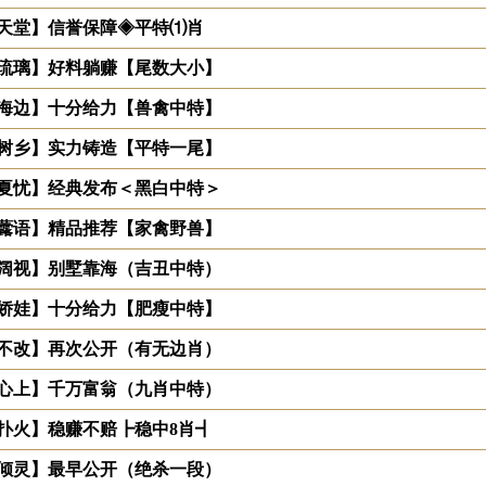
有天堂】信誉保障◈平特⑴肖
世琉璃】好料躺赚【尾数大小】
近海边】十分给力【兽禽中特】
松树乡】实力铸造【平特一尾】
抹夏忧】经典发布＜黑白中特＞
纤虂语】精品推荐【家禽野兽】
步阔视】别墅靠海（吉丑中特）
有娇娃】十分给力【肥瘦中特】
性不改】再次公开（有无边肖）
你心上】千万富翁（九肖中特）
蛾扑火】稳赚不赔┣稳中8肖┫
芸倾灵】最早公开（绝杀一段）