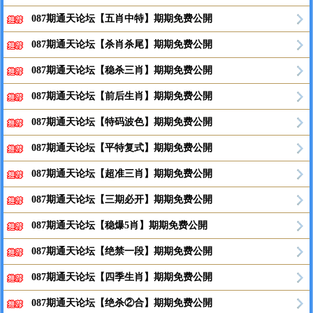
087期通天论坛【五肖中特】期期免费公開
087期通天论坛【杀肖杀尾】期期免费公開
087期通天论坛【稳杀三肖】期期免费公開
087期通天论坛【前后生肖】期期免费公開
087期通天论坛【特码波色】期期免费公開
087期通天论坛【平特复式】期期免费公開
087期通天论坛【超准三肖】期期免费公開
087期通天论坛【三期必开】期期免费公開
087期通天论坛【稳爆5肖】期期免费公開
087期通天论坛【绝禁一段】期期免费公開
087期通天论坛【四季生肖】期期免费公開
087期通天论坛【绝杀②合】期期免费公開