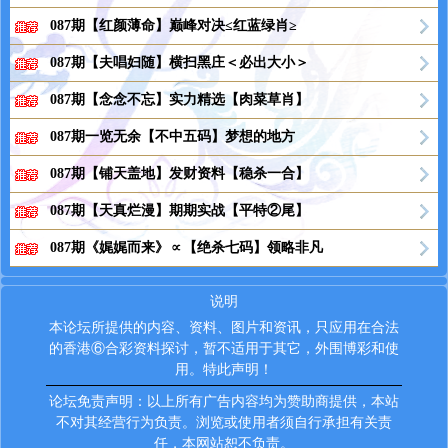
087期【红颜薄命】巅峰对决≤红蓝绿肖≥
087期【夫唱妇随】横扫黑庄＜必出大小＞
087期【念念不忘】实力精选【肉菜草肖】
087期一览无余【不中五码】梦想的地方
087期【铺天盖地】发财资料【稳杀一合】
087期【天真烂漫】期期实战【平特②尾】
087期《娓娓而来》∝【绝杀七码】领略非凡
说明
本论坛所提供的内容、资料、图片和资讯，只应用在合法
的香港⑥合彩资料探讨，暂不适用于其它，外围博彩和使
用。特此声明！
论坛免责声明：以上所有广告内容均为赞助商提供，本站
不对其经营行为负责。浏览或使用者须自行承担有关责
任，本网站恕不负责。