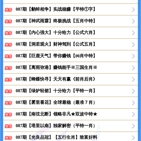
087期【鹬蚌相争】实战稳赚【平特①字】
087期【神武雨霖】终极挑战【五肖中特】
087期【内心强大】十分给力【公式六肖】
087期【洞若观火】财神驾到【公式五肖】
087期【巨鹿天气】带你赚钱【㈣肖中特】
087期【离雨弥港】赚钱能手※三国生肖※
087期【蜂蝶快寻】天天有赢《前肖后肖》
087期【绿妒轻裙】十分给力【平特一肖】
087期【雾里看花】全球最稳（最准７肖）
087期【南弦北断】领略非凡★双波中特★
087期【塔里以南】独家解密（平特一肖）
087期【光良品冠】【五行生肖】致富好料