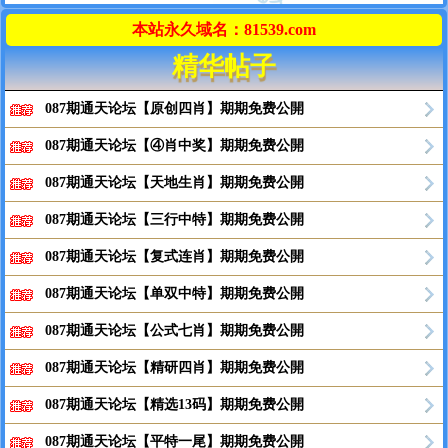
本站永久域名：81539.com
精华帖子
087期通天论坛【原创四肖】期期免费公開
087期通天论坛【④肖中奖】期期免费公開
087期通天论坛【天地生肖】期期免费公開
087期通天论坛【三行中特】期期免费公開
087期通天论坛【复式连肖】期期免费公開
087期通天论坛【单双中特】期期免费公開
087期通天论坛【公式七肖】期期免费公開
087期通天论坛【精研四肖】期期免费公開
087期通天论坛【精选13码】期期免费公開
087期通天论坛【平特一尾】期期免费公開