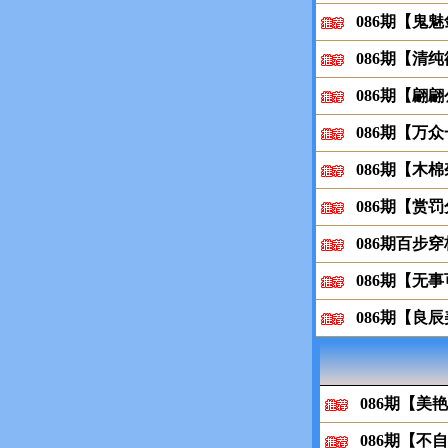
086期【鬼
086期【清
086期【翩
086期【万
086期【木
086期【赏
086期百步
086期【无
086期【良
086期【
086期【