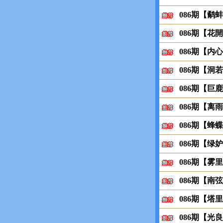
086期【
086期【
086期【
086期【
086期【
086期【
086期【
086期【
086期【
086期【
086期【
086期【