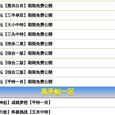
论坛【黑肖白肖】期期免费公開
论坛【三半单双】期期免费公開
论坛【大小中特】期期免费公開
论坛【三头中特】期期免费公開
论坛【绝杀二尾】期期免费公開
论坛【综合一版】期期免费公開
论坛【综合二版】期期免费公開
论坛【综合三版】期期免费公開
论坛【平特一肖】期期免费公開
高手帖一区
方神起】成就梦想【平特一肖】
均力敌】终极挑战【五肖中特】