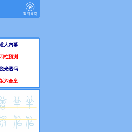
返回首页
道人内幕
四柱预测
脱光透码
版六合皇