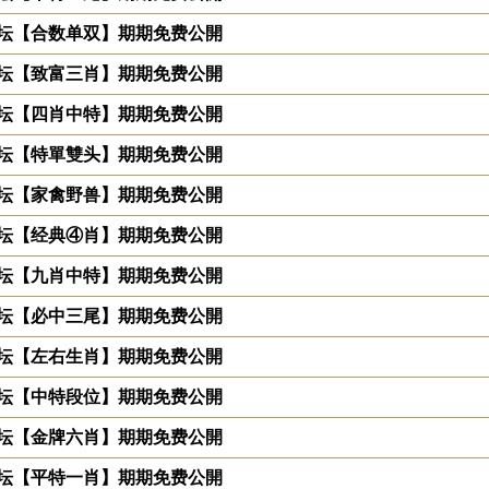
论坛【合数单双】期期免费公開
论坛【致富三肖】期期免费公開
论坛【四肖中特】期期免费公開
论坛【特單雙头】期期免费公開
论坛【家禽野兽】期期免费公開
论坛【经典④肖】期期免费公開
论坛【九肖中特】期期免费公開
论坛【必中三尾】期期免费公開
论坛【左右生肖】期期免费公開
论坛【中特段位】期期免费公開
论坛【金牌六肖】期期免费公開
论坛【平特一肖】期期免费公開