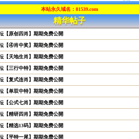
本站永久域名：81539.com
精华帖子
论坛【原创四肖】期期免费公開
论坛【④肖中奖】期期免费公開
论坛【天地生肖】期期免费公開
论坛【三行中特】期期免费公開
论坛【复式连肖】期期免费公開
论坛【单双中特】期期免费公開
论坛【公式七肖】期期免费公開
论坛【精研四肖】期期免费公開
论坛【精选13码】期期免费公開
论坛【平特一尾】期期免费公開