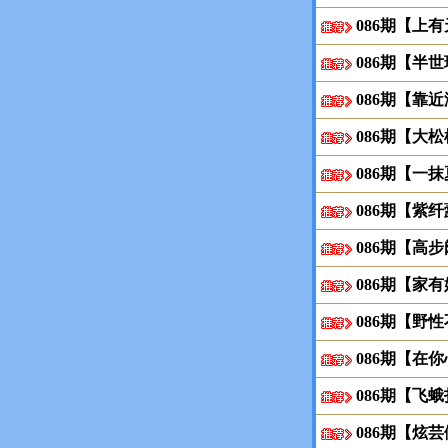
086期【上
086期【半
086期【靠
086期【大
086期【一
086期【紫
086期【高
086期【家
086期【野
086期【在
086期【飞
086期【炫