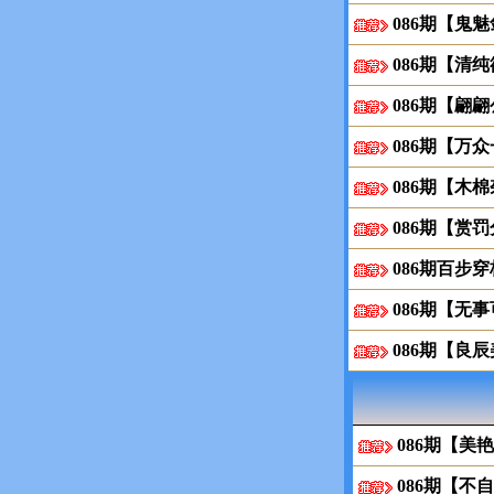
086期【鬼
086期【清
086期【翩
086期【万
086期【木
086期【赏
086期百步
086期【无
086期【良
086期【
086期【