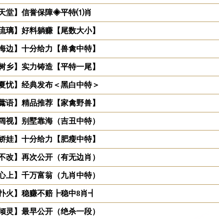
有天堂】信誉保障◈平特⑴肖
世琉璃】好料躺赚【尾数大小】
近海边】十分给力【兽禽中特】
松树乡】实力铸造【平特一尾】
抹夏忧】经典发布＜黑白中特＞
纤虂语】精品推荐【家禽野兽】
步阔视】别墅靠海（吉丑中特）
有娇娃】十分给力【肥瘦中特】
性不改】再次公开（有无边肖）
你心上】千万富翁（九肖中特）
蛾扑火】稳赚不赔┣稳中8肖┫
芸倾灵】最早公开（绝杀一段）