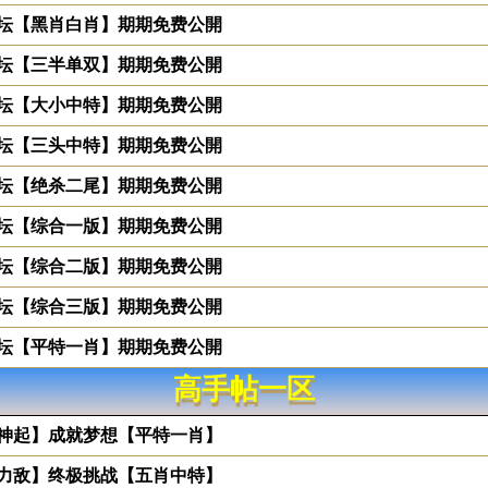
论坛【黑肖白肖】期期免费公開
论坛【三半单双】期期免费公開
论坛【大小中特】期期免费公開
论坛【三头中特】期期免费公開
论坛【绝杀二尾】期期免费公開
论坛【综合一版】期期免费公開
论坛【综合二版】期期免费公開
论坛【综合三版】期期免费公開
论坛【平特一肖】期期免费公開
高手帖一区
方神起】成就梦想【平特一肖】
均力敌】终极挑战【五肖中特】