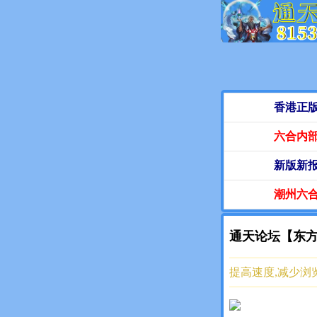
香港正
六合内
新版新
潮州六
通天论坛【东
提高速度,减少浏