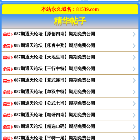
本站永久域名：81539.com
精华帖子
087期通天论坛【原创四肖】期期免费公開
087期通天论坛【④肖中奖】期期免费公開
087期通天论坛【天地生肖】期期免费公開
087期通天论坛【三行中特】期期免费公開
087期通天论坛【复式连肖】期期免费公開
087期通天论坛【单双中特】期期免费公開
087期通天论坛【公式七肖】期期免费公開
087期通天论坛【精研四肖】期期免费公開
087期通天论坛【精选13码】期期免费公開
087期通天论坛【平特一尾】期期免费公開