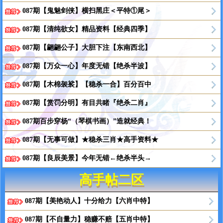
087期【鬼魅剑侠】横扫黑庄＜平特①尾＞
087期【清纯欲女】精品资料【经典四季】
087期【翩翩公子】大胆下注【东南西北】
087期【万众一心】年度无错【绝杀半波】
087期【木棉袈裟】【稳杀一合】百分百中
087期【赏罚分明】有目共睹『绝杀二肖』
087期百步穿杨“（琴棋书画）”造就经典！
087期【无事可做】★稳杀三肖★高手资料★
087期【良辰美景】今年无错←绝杀半头→
高手帖二区
087期【美艳动人】十分给力【六肖中特】
087期【不自量力】稳赚不赔【五肖中特】