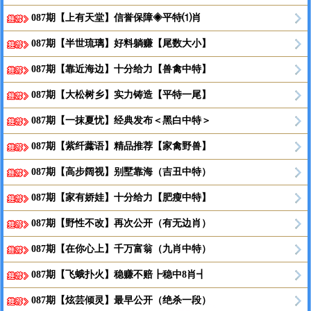
087期【上有天堂】信誉保障◈平特⑴肖
087期【半世琉璃】好料躺赚【尾数大小】
087期【靠近海边】十分给力【兽禽中特】
087期【大松树乡】实力铸造【平特一尾】
087期【一抹夏忧】经典发布＜黑白中特＞
087期【紫纤虂语】精品推荐【家禽野兽】
087期【高步阔视】别墅靠海（吉丑中特）
087期【家有娇娃】十分给力【肥瘦中特】
087期【野性不改】再次公开（有无边肖）
087期【在你心上】千万富翁（九肖中特）
087期【飞蛾扑火】稳赚不赔┣稳中8肖┫
087期【炫芸倾灵】最早公开（绝杀一段）