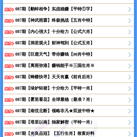
087期【鹬蚌相争】实战稳赚【平特①字】
087期【神武雨霖】终极挑战【五肖中特】
087期【内心强大】十分给力【公式六肖】
087期【洞若观火】财神驾到【公式五肖】
087期【巨鹿天气】带你赚钱【㈣肖中特】
087期【离雨弥港】赚钱能手※三国生肖※
087期【蜂蝶快寻】天天有赢《前肖后肖》
087期【绿妒轻裙】十分给力【平特一肖】
087期【雾里看花】全球最稳（最准７肖）
087期【南弦北断】领略非凡★双波中特★
087期【塔里以南】独家解密（平特一肖）
087期【光良品冠】【五行生肖】致富好料