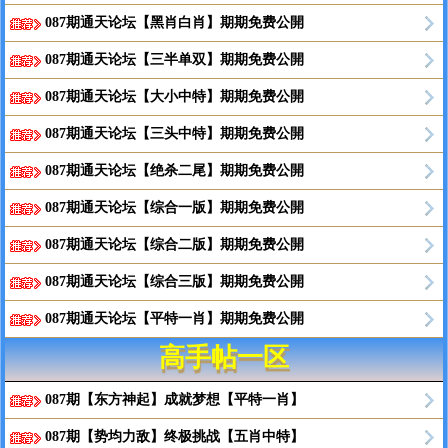
087期通天论坛【黑肖白肖】期期免费公開
087期通天论坛【三半单双】期期免费公開
087期通天论坛【大小中特】期期免费公開
087期通天论坛【三头中特】期期免费公開
087期通天论坛【绝杀二尾】期期免费公開
087期通天论坛【综合一版】期期免费公開
087期通天论坛【综合二版】期期免费公開
087期通天论坛【综合三版】期期免费公開
087期通天论坛【平特一肖】期期免费公開
高手帖一区
087期【东方神起】成就梦想【平特一肖】
087期【势均力敌】终极挑战【五肖中特】