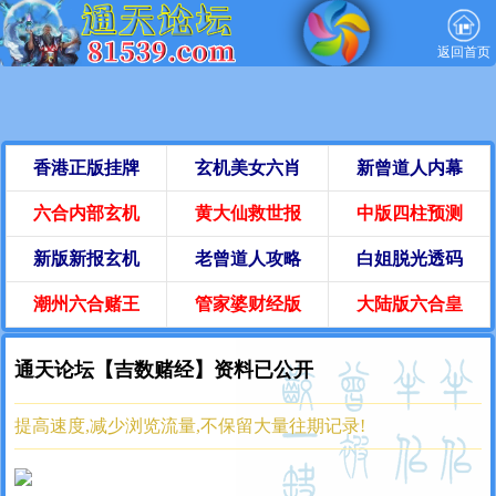
返回首页
香港正版挂牌
玄机美女六肖
新曾道人内幕
六合内部玄机
黄大仙救世报
中版四柱预测
新版新报玄机
老曾道人攻略
白姐脱光透码
潮州六合赌王
管家婆财经版
大陆版六合皇
通天论坛【吉数赌经】资料已公开
提高速度,减少浏览流量,不保留大量往期记录!