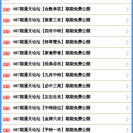
087期通天论坛【合数单双】期期免费公開
087期通天论坛【致富三肖】期期免费公開
087期通天论坛【四肖中特】期期免费公開
087期通天论坛【特單雙头】期期免费公開
087期通天论坛【家禽野兽】期期免费公開
087期通天论坛【经典④肖】期期免费公開
087期通天论坛【九肖中特】期期免费公開
087期通天论坛【必中三尾】期期免费公開
087期通天论坛【左右生肖】期期免费公開
087期通天论坛【中特段位】期期免费公開
087期通天论坛【金牌六肖】期期免费公開
087期通天论坛【平特一肖】期期免费公開