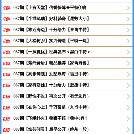
087期【上有天堂】信誉保障◈平特⑴肖
087期【半世琉璃】好料躺赚【尾数大小】
087期【靠近海边】十分给力【兽禽中特】
087期【大松树乡】实力铸造【平特一尾】
087期【一抹夏忧】经典发布＜黑白中特＞
087期【紫纤虂语】精品推荐【家禽野兽】
087期【高步阔视】别墅靠海（吉丑中特）
087期【家有娇娃】十分给力【肥瘦中特】
087期【野性不改】再次公开（有无边肖）
087期【在你心上】千万富翁（九肖中特）
087期【飞蛾扑火】稳赚不赔┣稳中8肖┫
087期【炫芸倾灵】最早公开（绝杀一段）