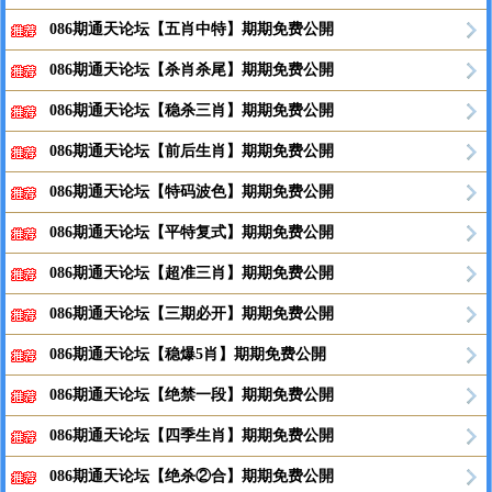
086期通天论坛【五肖中特】期期免费公開
086期通天论坛【杀肖杀尾】期期免费公開
086期通天论坛【稳杀三肖】期期免费公開
086期通天论坛【前后生肖】期期免费公開
086期通天论坛【特码波色】期期免费公開
086期通天论坛【平特复式】期期免费公開
086期通天论坛【超准三肖】期期免费公開
086期通天论坛【三期必开】期期免费公開
086期通天论坛【稳爆5肖】期期免费公開
086期通天论坛【绝禁一段】期期免费公開
086期通天论坛【四季生肖】期期免费公開
086期通天论坛【绝杀②合】期期免费公開