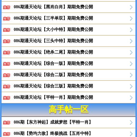
086期通天论坛【黑肖白肖】期期免费公開
086期通天论坛【三半单双】期期免费公開
086期通天论坛【大小中特】期期免费公開
086期通天论坛【三头中特】期期免费公開
086期通天论坛【绝杀二尾】期期免费公開
086期通天论坛【综合一版】期期免费公開
086期通天论坛【综合二版】期期免费公開
086期通天论坛【综合三版】期期免费公開
086期通天论坛【平特一肖】期期免费公開
高手帖一区
086期【东方神起】成就梦想【平特一肖】
086期【势均力敌】终极挑战【五肖中特】