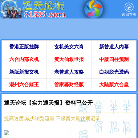
返回首页
香港正版挂牌
玄机美女六肖
新曾道人内幕
六合内部玄机
黄大仙救世报
中版四柱预测
新版新报玄机
老曾道人攻略
白姐脱光透码
潮州六合赌王
管家婆财经版
大陆版六合皇
通天论坛【实力通天报】资料已公开
提高速度,减少浏览流量,不保留大量往期记录!