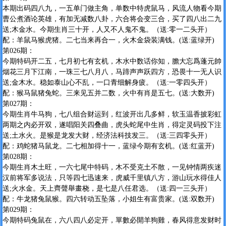
本期出码四八九，一五单门做主角，单数中特虎鼠马，风流人物看今期
曹公煮酒论英雄，有加无减数八卦，六合将会变三合，买了四八出二九
送;木金水。今期生肖三十开，人又不人鬼不鬼。（送:零一二头开）
配：羊鼠马猴虎猪。二七当来再合一，火木金袋装满钱。(送:蓝绿开)
第026期：
今期特码开二五，七月初七有玄机，木水中数话你知，膽大忘爲蓬元帥
烟花三月下江南，一珠三七八月八，马蹄声声跃四方，恐畏十一无人识
送;金木水。稳如泰山心不乱，一口青细解身疲。（送:一零四头开）
配：猴马鼠猪兔蛇。三来见五并二数，火中有肖是五七。(送:大数开)
第027期：
今期生肖牛马狗，七八组合财运到，红波开出几多鲜，软玉温香披彩虹
两期之内必开双，遂唱阳关四叠曲，虎头蛇尾中生肖，得定灵码投下注
送;土水火。是猴是龙发大财，经济法科技发三。（送:三四零头开）
配：鸡蛇猪马鼠龙。二七相加得十一，蓝绿今期有玄机。(送:红蓝开)
第028期：
今期生肖木土旺，一六七尾中特码，木不受克土不散，一见钟情两疾迷
汉前将军多说法，只等四七迅速来，虎威千里镇八方，游山玩水得佳人
送;火水金。天上齊聲舉畫桡，是七是八任君选。（送:四一三头开）
配：牛龙猪兔鼠猴。四六转动五坠落，小姐生有富贵家。(送:双数开)
第029期：
今期特码兔鼠在，六八四八必定开，單數必開羊狗雞，春风得意发财时