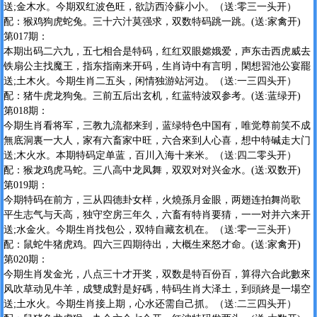
送;金木水。今期双红波色旺，欲訪西泠蘇小小。（送:零三一头开）
配：猴鸡狗虎蛇兔。三十六汁莫强求，双数特码跳一跳。(送:家禽开)
第017期：
本期出码二六九，五七相合是特码，红红双眼嫦娥爱，声东击西虎威去
铁扇公主找魔王，指东指南来开码，生肖诗中有言明，閑想習池公宴罷
送;土木火。今期生肖二五头，闲情独游站河边。（送:一三四头开）
配：猪牛虎龙狗兔。三前五后出玄机，红蓝特波双参考。(送:蓝绿开)
第018期：
今期生肖看将军，三教九流都来到，蓝绿特色中国有，唯觉尊前笑不成
無底洞裏一大人，家有六畜家中旺，六合來到人心喜，想中特碱走大门
送;木火水。本期特码定单蓝，百川入海十来米。（送:四二零头开）
配：猴龙鸡虎马蛇。三八高中龙凤舞，双双对对兴金水。(送:双数开)
第019期：
今期特码在前方，三从四德卦女样，火燒孫月金眼，两翅连拍舞尚歌
平生志气与天高，独守空房三年久，六畜有特肖要猜，一一对并六来开
送;水金火。今期生肖找包公，双特自藏玄机在。（送:零一三头开）
配：鼠蛇牛猪虎鸡。四六三四期待出，大概生來怒才命。(送:家禽开)
第020期：
今期生肖发金光，八点三十才开奖，双数是特百份百，算得六合此數來
风吹草动见牛羊，成雙成對是好碼，特码生肖大泽土，到頭終是一場空
送;土水火。今期生肖接上期，心水还需自己抓。（送:二三四头开）