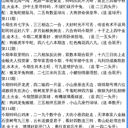
山南海北闯一闯，死路一条还要走，特码出此不为奇，留意三四看中秋
送;火金木。沙中土里寻特码，不须忙碌月中兔。（送:二三四头开）
配：龙兔蛇猪鼠马。二五有数蓝绿出，大将拼命保皇帝。(送:蓝绿开)
第111期：
今期生肖七字头，三三相边二一合，大好时光不可丟，传送有术不设局
彩民转运好八字，岁月如梭匆匆去，六合有码今期开，十子之上四中金
送;金木土。今期二尾要看好，俯伏而卧体投地。（送:三一五头开）
配：狗猴虎羊牛蛇。四八七八本期连，红色梅花四八九。(送:合双开)
第112期：
今期单双里明白，二六相加反比例，双数本期合双开，十六三日街上走
金幅夫人找管家，荣华富贵猜今期，牛蛇羊猪中生肖，马到功成奏凯歌
送;水木火。今期生肖木土旺，可九是维护合法。（送:零一二头开）
配：猴龙羊兔狗猪。二七江水向五流，小赌怡情最理想。(送:合双开)
第113期：
今期特码开龙虎，四二输四一片蓝，小山座座连天边，猜得期号博六位
成败得失在决心，铁树发芽开金花，牛鬼蛇神四方躲，狼狈为奸乱朝纲
送;土火金。今期慧眼识英雄，有機玻璃看綠波。（送:四三一头开）
配：狗鸡龙兔猴猪。三五相伴五路开，小山几座竹绿绿。(送:单数开)
第114期：
今期特码公鸡来，二一九个数中合，大街小巷四处走，天津泰富八金融
石歪树弯九三形，云长送嫂是君子，看好四数连三特，青山处处埋忠骨
送;金土火。博博好彩开门入，勇往直前忘生死。（送:一四二头开）