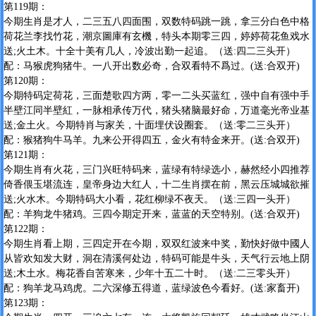
第119期：
今期生肖是才人，二三五八四面围，双数特码跳一跳，拿三分白色中格
荷花兰李找竹花，潮京圖庫有玄機，特头本期零三四，婷婷荷花鱼戏水
送;火土木。十全十美有几人，冷波出勤一起追。（送:四二三头开）
配：马猴虎狗猪牛。一八开出数必奇，合双看特不爲过。(送:合双开)
第120期：
今期特码定荷花，三面楚歌四方两，零一二头买蓝红，强中自有强中手
半壁江同半壁紅，一脉相承传万代，猪头猪脑最好命，万道毫光帝业基
送;金土火。今期特肖与家关，十面埋伏设圈套。（送:零二三头开）
配：猴猪狗牛马羊。九来公开得四五，金火有特金来开。(送:合双开)
第121期：
今期生肖有火花，三门兴旺特码来，蓝绿有特绿选小，赫然经小四推荐
倚香偎玉堪流连，皇帝身边大红人，十二生肖摆在前，黑云压城城欲摧
送;火水木。今期特码大小看，花红柳绿不夜天。（送:三四一头开）
配：羊狗龙牛猪鸡。三四今期定开来，蓝蓝的天空特别。(送:合双开)
第122期：
今期生肖看上期，三四定开在今期，双双红波来中奖，勤快好做中國人
从皆欢知发大财，洞在清溪何处边，特码可能是牛头，天气行云地上阴
送;木土水。梅花香自苦寒来，少年十五二十时。（送:二三零头开）
配：狗羊龙马鸡虎。二六深修五得道，蓝绿波色今看好。(送:家畜开)
第123期：