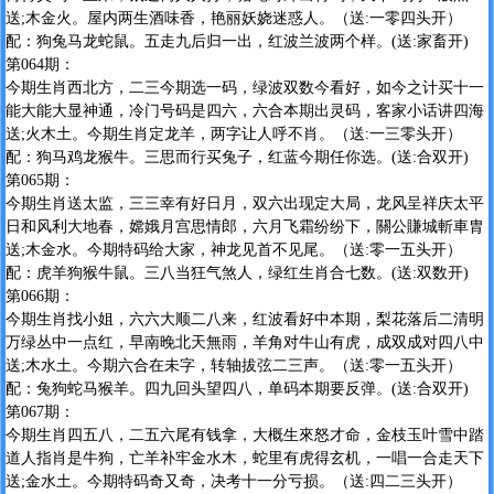
送;木金火。屋内两生酒味香，艳丽妖娆迷惑人。（送:一零四头开）
配：狗兔马龙蛇鼠。五走九后归一出，红波兰波两个样。(送:家畜开)
第064期：
今期生肖西北方，二三今期选一码，绿波双数今看好，如今之计买十一
能大能大显神通，冷门号码是四六，六合本期出灵码，客家小话讲四海
送;火木土。今期生肖定龙羊，两字让人呼不肖。（送:一三零头开）
配：狗马鸡龙猴牛。三思而行买兔子，红蓝今期任你选。(送:合双开)
第065期：
今期生肖送太监，三三幸有好日月，双六出现定大局，龙风呈祥庆太平
日和风利大地春，嫦娥月宫思情郎，六月飞霜纷纷下，關公賺城斬車胄
送;木金水。今期特码给大家，神龙见首不见尾。（送:零一五头开）
配：虎羊狗猴牛鼠。三八当狂气煞人，绿红生肖合七数。(送:双数开)
第066期：
今期生肖找小姐，六六大顺二八来，红波看好中本期，梨花落后二清明
万绿丛中一点红，早南晚北天無雨，羊角对牛山有虎，成双成对四八中
送;木水土。今期六合在未字，转轴拔弦二三声。（送:零一五头开）
配：兔狗蛇马猴羊。四九回头望四八，单码本期要反弹。(送:合双开)
第067期：
今期生肖四五八，二五六尾有钱拿，大概生來怒才命，金枝玉叶雪中踏
道人指肖是牛狗，亡羊补牢金水木，蛇里有虎得玄机，一唱一合走天下
送;金水土。今期特码奇又奇，决考十一分亏损。（送:四二三头开）