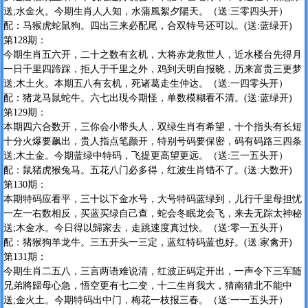
送;水金火。今期生肖人人知，水蒲風絮夕陽天。（送:三零四头开）
配：马猴虎蛇鼠狗。四出三来必配尾，合双特号还可以。(送:蓝绿开)
第128期：
今期生肖五六开，二十之数有玄机，大将赤龙救世人，近水楼台先得月
一日千里四蹄踩，拒人于千里之外，鸡到天明自报晓，历来富贵三更梦
送;木土火。本期五八有玄机，死诸葛走生仲达。（送:一四零头开）
配：猪龙马鼠蛇牛。六七出現今期怪，单数模糊看不清。(送:蓝绿开)
第129期：
本期四六合数开，三你会小带头人，双绿生肖有希望，十个指头有长短
十分火爆要飙出，贵人指点笔颜开，特别号码要保密，码有码路三四条
送;木土金。今期蓝绿中特码，飞提更高望更远。（送:三一五头开）
配：鼠猪虎猴兔马。五花八门必多得，红波生肖错不了。(送:大数开)
第130期：
本期特码应看平，三十以下金水号，大号特码蓝绿到，儿行千里母担忧
一左一右数相反，买蓝买绿自己查，蛇会冬眠龙会飞，来去无踪太神秘
送;木金水。今日得以歸家去，走跳速度真过快。（送:零一五头开）
配：猪猴狗羊龙牛。三五开头一三定，蓝红特码蓝也好。(送:家禽开)
第131期：
今期生肖二五八，三言两语难说清，红波正码定开出，一声令下三军随
兄弟將歸母心急，悟空更有七二变，十二生肖我大，猜南猜北不能中
送;金火土。今期特码出中门，梅花一枝报三春。（送:一一五头开）