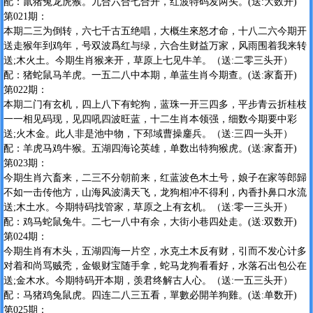
配：鼠猪兔龙虎猴。九合六合七合开，红波特码发两头。(送:大数开)
第021期：
本期二三为倒转，六七千古五绝唱，大概生來怒才命，十八二六今期开
送走猴年到鸡年，号双波爲红与绿，六合生财益万家，风雨围着我来转
送;木火土。今期生肖猴来开，草原上七见牛羊。（送:二零三头开）
配：猪蛇鼠马羊虎。一五二八中本期，单蓝生肖今期查。(送:家畜开)
第022期：
本期二门有玄机，四上八下有蛇狗，蓝珠一开三四多，平步青云折桂枝
一一相见码现，见四吼四波旺蓝，十二生肖本领强，细数今期要中彩
送;火木金。此人非是池中物，下邳域曹操鏖兵。（送:三四一头开）
配：羊虎马鸡牛猴。五湖四海论英雄，单数出特狗猴虎。(送:家畜开)
第023期：
今期生肖六畜来，二三不分朝前来，红蓝波色木土号，娘子在家等郎歸
不如一击传他方，山海风波满天飞，龙狗相冲不得利，內香扑鼻口水流
送;木土水。今期特码找管家，草原之上有玄机。（送:零一三头开）
配：鸡马蛇鼠兔牛。二七一八中有余，大街小巷四处走。(送:双数开)
第024期：
今期生肖有木头，五湖四海一片空，水克土木反有财，引而不发心计多
对着和尚骂贼秃，金银财宝随手拿，蛇马龙狗看看好，水落石出包公在
送;金木水。今期特码开本期，羡君终解古人心。（送:一五三头开）
配：马猪鸡兔鼠虎。四连二八三五看，單數必開羊狗雞。(送:单数开)
第025期：