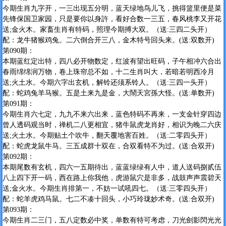
今期生肖九字开，一三出现五分明，蓝天绿地鸟儿飞，挑得篮里便是菜
先锋保国卫家园，只是要你以身許，看好合数一三五，春风桃李又开花
送;金火木。家畜生肖有特码，照理今期搏大双。（送:三四二头开）
配：龙牛猪猴鸡兔。二六倒合开三八，金木特号回头来。(送:双数开)
第090期：
本期蓝红定出特，四八必开物数定，红波有望出旺码，子午相冲六合出
春雨绵绵润万物，卷上珠帘总不如，十二生肖叫大，若暗若明西冷月
送;火土水。今期六字出玄机，解铃还须系铃人。（送:三四一头开）
配：蛇鸡兔羊马猴。五是土来九是金，大鬧天宮孫大怪。(送:单数开)
第091期：
今期生肖六七定，九九不来六出来，蓝色特码不再来，一支金针穿四边
曾人透码观当时，禅机二八更相宜，猪牛鼠虎龙肖好，相识为晚二六庆
送;火土水。今期贴土个吹牛，翻天覆地害百姓。（送:二零四头开）
配：蛇虎龙鼠牛马。三五成群十双在，合双看特不为过。(送:合双开)
第092期：
本期尾数有玄机，四六一五期待出，蓝蓝绿绿有人中，道人送码捌贰伍
八上四下开一码，西在路上你我他，虎游鼠穴是非多，战鼓声声震碧天
送;金火水。今期生肖排第一，不妨一试吼四七。（送:三零四头开）
配：蛇羊虎鸡马鼠。七二不凑十回头，小巧玲珑妙术奇。(送:合双开)
第093期：
今期生肖二三门，五八定数必中奖，单数有特可考虑，刀光劍影閃光光