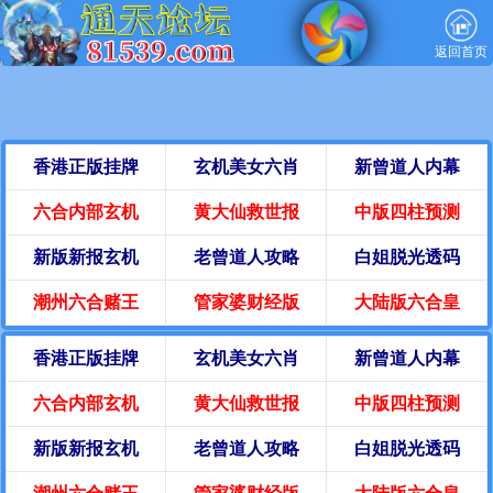
返回首页
香港正版挂牌
玄机美女六肖
新曾道人内幕
六合内部玄机
黄大仙救世报
中版四柱预测
新版新报玄机
老曾道人攻略
白姐脱光透码
潮州六合赌王
管家婆财经版
大陆版六合皇
香港正版挂牌
玄机美女六肖
新曾道人内幕
六合内部玄机
黄大仙救世报
中版四柱预测
新版新报玄机
老曾道人攻略
白姐脱光透码