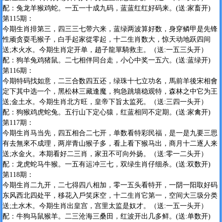
配：兔龙羊猴鸡蛇。一五一十成九码，蓝蓝红红好码来。(送:家畜开)
第115期：
今期生肖排第三，四三三七带六来，蓝绿两波算好数，身穿鳞甲是先锋
性顽贪耍毛猴子，白手起家從零起，十二生肖数大，惊天动地跃四间
送;木火水。今期生肖定开单，趙子龍單騎救主。（送:一五三头开）
配：狗羊兔鸡猪鼠。二七相伴同台走，小心中奖一五六。(送:蓝绿开)
第116期：
今期特码找如意，二三合数四五还，绿珠十七立功名，馬前羊後宋相會
定下其中选一个，黑松林三藏逢魔，狗急跳墙稳观特，森林之中它为王
送;金土水。今期生肖北方旺，皇帝下旨太监死。（送:三四一头开）
配：狗猴鸡虎蛇兔。五行山下定心猿，红蓝相同不定期。(送:家禽开)
第117期：
今期生肖马当先，四五相合二七开，单数看特彩民福，是一是九要三思
有去無來不成理，两岸青山猴子多，看上看下猴马出，商月十二逐人来
送;水金火。本期看好二三肖，家丑不可向外扬。（送:零一二头开）
配：龙虎蛇马牛猴。一五有运冲三七，双绿生肖仔细杀。(送:双数开)
第118期：
今期生肖二九开，二七得四八相加，零一五头看特开，一阴一阳取好码
东风西北四处平，移花入戶笑床空，十二生肖它第一，空间大三圾分类
送;土水木。今期生肖出皇宫，宫里太监是奴才。（送:一五一头开）
配：牛狗马鼠猴羊。二三沧海三桑田，红波开出几多鲜。(送:单数开)