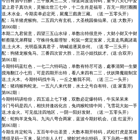
今日有酒今日醉，三十叛离三二失，绿蓝两波送特码，重卡八关心中爱
梁上君子真功夫，灵猴出世三七中，十二生肖是福哥，百无一用打圈圈
送;木水金。今期卖单必定死，屍魔三戲唐三藏。（送:一五零头开）
配：马羊猪虎猴狗。二五四六有玄机，大圣桃园偷仙果。(送:大数开)
第060期：
本期二九君留意，四望三五山水绿，单数出特很意外，大财小财又中财
斬蔡陽兄弟釋疑，守株待兔最理智，蛇鼠一窝定发家，元直走馬薦諸葛
送;土火木。光明磊落真君子，呐喊追逐莫奈何。（送:零一三头开）
配：狗猪龙猴兔马。三番四次皆大胜，兰花小姐找奴才。(送:合双开)
第061期：
今期特码蓝红色，一七二六特码边，单数有特尽可选，處事清閑一生樂
搅海翻江小七煎，可是四期开出特，看八来四有二三，伏妖降魔能制宜
送;土火木。今期特码找牛马，一丘之貉我不同。（送:三二一头开）
配：猪鸡猴狗蛇龙。一五六八来代替，水土之号自有特。(送:家畜开)
第062期：
今期特码讲给你，四五追上七下楼，双数必定爆特码，牛实呆呆来
冷门号码是四八，相扶持逢凶化吉，兔鸡猴蛇猜中间，飞雪花大如一手
送;水金火。可见低洼四地区，一阴一阳好发财。（送:一五零头开）
配：蛇狗羊龙兔马。九沟八弯合两家，蓝波今期好机会。(送:红蓝开)
第063期：
今期生肖定蛇马，五百年中出圣贤，大数本期开特码，武松打虎是英雄
博得灵码一五来，鼠过街人人打，猪蛇对冲出特码，天下乌鸦一般黑