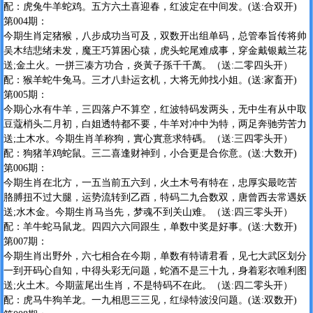
配：虎兔牛羊蛇鸡。五方六土喜迎春，红波定在中间发。(送:合双开)
第004期：
今期生肖定猪猴，八步成功当可及，双数开出组单码，总管奉旨传将帅
吴木结悲绪未发，魔王巧算困心猿，虎头蛇尾难成事，穿金戴银戴兰花
送;金土火。一拼三凑方功合，炎黃子孫千千萬。（送:二零四头开）
配：猴羊蛇牛兔马。三才八卦运玄机，大将无帅找小姐。(送:家畜开)
第005期：
今期心水有牛羊，三四落户不算空，红波特码发两头，无中生有从中取
豆蔻梢头二月初，白姐透特都不要，牛羊对冲中为特，两足奔驰劳苦力
送;土木水。今期生肖羊称狗，實心實意求特碼。（送:三四零头开）
配：狗猪羊鸡蛇鼠。三二喜逢财神到，小合更是合你意。(送:大数开)
第006期：
今期生肖在北方，一五当前五六到，火土木号有特在，忠厚实最吃苦
胳膊扭不过大腿，运势流转到乙酉，特码二九合数双，唐曾西去常遇妖
送;水木金。今期生肖马当先，梦魂不到关山难。（送:四三零头开）
配：羊牛蛇马鼠龙。四四六六同跟生，单数中奖是好事。(送:大数开)
第007期：
今期生肖出野外，六七相合在今期，单数有特请君看，见七大武区划分
一到开码心自知，中得头彩无问题，蛇酒不是三十九，身着彩衣唯利图
送;火土木。今期蓝尾出生肖，不是特码不在此。（送:四二零头开）
配：虎马牛狗羊龙。一九相思三三见，红绿特波没问题。(送:双数开)